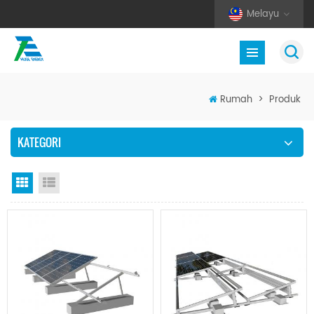
Melayu
Rumah
>
Produk
KATEGORI
Paparan grid
Senarai semak