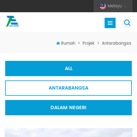
Melayu
Rumah
>
Projek
>
Antarabangsa
ALL
ANTARABANGSA
DALAM NEGERI