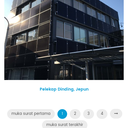
Pelekap Dinding, Jepun
muka surat pertama
1
2
3
4
muka surat terakhir