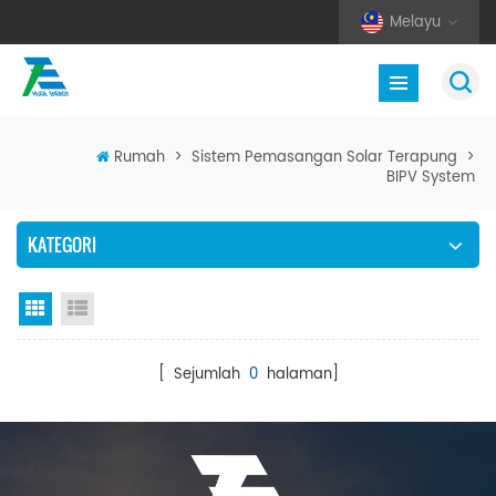
Melayu
Rumah
>
Sistem Pemasangan Solar Terapung
>
BIPV System
KATEGORI
Paparan grid
Senarai semak
[ Sejumlah
0
halaman]