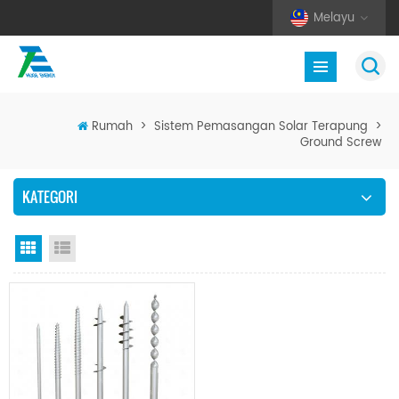
Melayu
Rumah
>
Sistem Pemasangan Solar Terapung
>
Ground Screw
KATEGORI
Paparan grid
Senarai semak