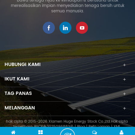
bawa tenaga hijau ke kehidupan & berusaha untuk
dengan beban. Pembinaan
merealisasikan impian menyediakan tenaga bersih untuk
tidak dihadkan oleh
semua manusia.
keadaan geologi,
kecekapan pembinaan,
tidak merosakkan alam
sekitar, dan ia mempunyai
lebih banyak kelebihan
perlindungan alam sekitar.
Ia masih boleh dibina
walaupun dalam keadaan
HUBUNGI KAMI
cuaca sejuk yang teruk, Ia
boleh memudahkan
IKUT KAMI
penghijrahan dan kitar
semula. cerucuk skru tanah
TAG PANAS
solar bukan sahaja produk
tunggal, tetapi juga
MELANGGAN
termasuk set lengkap
penyelesaian pelaksanaan
hak cipta © 2015-2026 Xiamen Huge Energy Stock Co.,Ltd.Hak cipta
seperti kelayakan
terpelihara
闽ICP备2025096883号
|
Blog
|
Peta Laman
|
XML
pembinaan, pengalaman