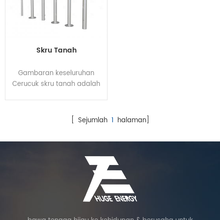
Skru Tanah
Gambaran keseluruhan
Cerucuk skru tanah adalah
jenis bahan asas cerucuk
baharu, yang mempunyai
kelebihan keunggulan yang
[ Sejumlah
1
halaman]
tiada tandingan
berbanding cerucuk tanah
tradisional. Reka bentuk
yang dipatenkan disru ke
dalam tanah untuk
menggantikan asas bebas
konkrit dan asas jalur.
Bahagian atas cerucuk skru
tanah disambungkan