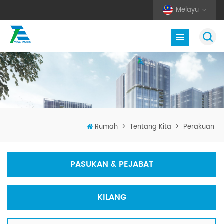
Melayu
Rumah
>
Tentang Kita
>
Perakuan
PASUKAN & PEJABAT
KILANG