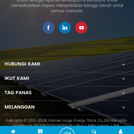
bawa tenaga hijau ke kehidupan & berusaha untuk
membenarkan pelarasan
pemasangan yang lebih
merealisasikan impian menyediakan tenaga bersih untuk
khusus projek dan
singkat untuk menjimatkan
semua manusia.
mengoptimumkan keluaran
kos pembinaan.
kuasa suria. Reka bentuk
pra-pemasangan tinggi
yang inovatif
menghapuskan
pemotongan dan kimpalan
di tapak serta
membolehkan pemasangan
HUBUNGI KAMI
modul PV yang cepat dan
mudah.
IKUT KAMI
TAG PANAS
MELANGGAN
hak cipta © 2015-2026 Xiamen Huge Energy Stock Co.,Ltd.Hak cipta
terpelihara
闽ICP备2025096883号
|
Blog
|
Peta Laman
|
XML