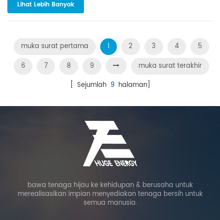
Lihat Lebih Banyak
menyeluruh, dengan itu berkesan mencegah
risikomoduljatuh dalam persekitaran yang ...
muka surat pertama
1
2
3
4
5
6
7
8
9
muka surat terakhir
[ Sejumlah
9
halaman]
bawa tenaga hijau ke kehidupan & berusaha untuk
merealisasikan impian menyediakan tenaga bersih untuk
semua manusia.