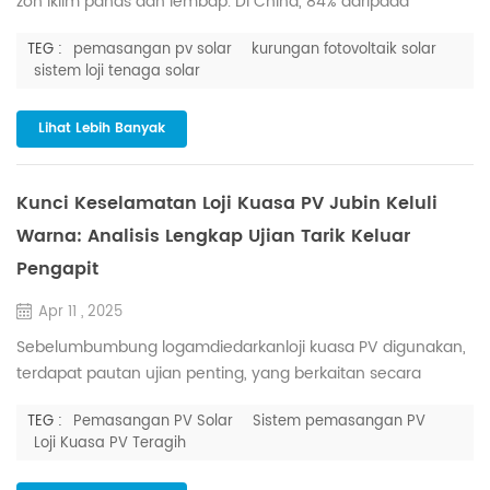
zon iklim panas dan lembap. Di China, 84% daripada
perusahaan perindustrian dan komersial terletak di kawasan
TEG :
pemasangan pv solar
kurungan fotovoltaik solar
pantai yang lembap, dan kelembapan boleh setinggi 60% -
sistem loji tenaga solar
90%, kadangkala hampir 100% semasa "Hui Nan Tian"
(fenomena cuaca lembap serantau). Udara kelembapan
Lihat Lebih Banyak
yang tinggi akan membentuk filem air berterusan pada
permukaan modul PV, ...
Kunci Keselamatan Loji Kuasa PV Jubin Keluli
Warna: Analisis Lengkap Ujian Tarik Keluar
Pengapit
Apr 11 , 2025
Sebelumbumbung logamdiedarkanloji kuasa PV digunakan,
terdapat pautan ujian penting, yang berkaitan secara
langsung dengan prestasi keselamatan dan kecekapan
TEG :
Pemasangan PV Solar
Sistem pemasangan PV
operasi jangka panjang kuasatumbuhan - ujian tarik keluar.
Loji Kuasa PV Teragih
Dengan mensimulasikan pelbagai keadaan beban,
mekanikalprestasidaripadapengapit ialah dinilai secara