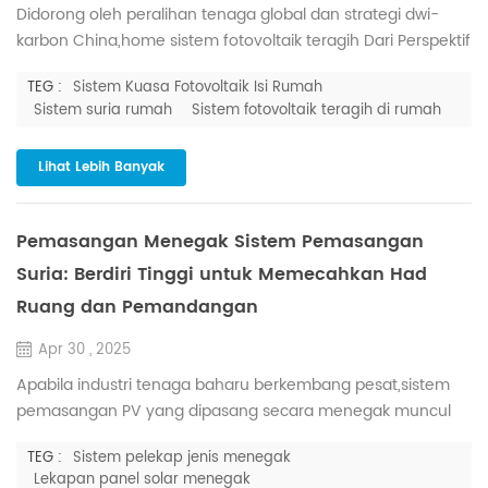
Didorong oleh peralihan tenaga global dan strategi dwi-
karbon China,home sistem fotovoltaik teragih Dari Perspektif
Isi Rumah: Mengewangkan Sumber Atas Bumbung,
TEG :
Sistem Kuasa Fotovoltaik Isi Rumah
Meningkatkan Kekayaan Keluarga Menggunakan Sumber
Sistem suria rumah
Sistem fotovoltaik teragih di rumah
Terbiar: Memasang sistem PV kediaman mengubah
bumbung luar bandar daripada struktur tempat
Lihat Lebih Banyak
perlindungan ringkas kepada aset dwiguna yang berfungsi
untuk kedua-dua tenaga dan fungsi seni bin...
Pemasangan Menegak Sistem Pemasangan
Suria: Berdiri Tinggi untuk Memecahkan Had
Ruang dan Pemandangan
Apr 30 , 2025
Apabila industri tenaga baharu berkembang pesat,sistem
pemasangan PV yang dipasang secara menegak muncul
sebagai kuasa yang berkuasa dalam mengembangkan
TEG :
Sistem pelekap jenis menegak
senario aplikasi teknologi solar. Dengan kejayaan mereka
Lekapan panel solar menegak