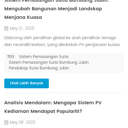
Sistem Pemasangan Suria Bumbung Jubin:
Mengubah Bangunan Menjadi Landskap
Menjana Kuasa
May 21 , 2025
Didorong oleh peralihan global ke arah peralihan tenaga
dan neutraliti karbon, yang diedarkan PV penjanaan kuasa
menjadi penyelesaian utama untuk mengoptimumkan
TEG :
Sistem Pemasangan Suria
penggunaan tenaga dalam kedua-dua bangunan
Sistem Pemasangan Suria Bumbung Jubin
kediaman dan komersial. Antaranya, sistem pemasangan
Pendakap Suria Bumbung Jubin
solar bumbung jubin menonjol sebagai pilihan ideal untuk
aplikasi atas bumbung kediaman dan komersial,
Lihat Lebih Banyak
menawarkan kecekapan kuasa tinggi, penye...
Analisis Mendalam: Mengapa Sistem PV
Kediaman Mendapat Populariti?
May 08 , 2025