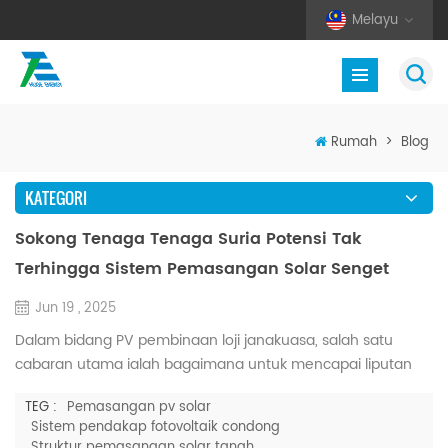
Melayu
Rumah
>
Blog
KATEGORI
Sokong Tenaga Tenaga Suria Potensi Tak
Terhingga Sistem Pemasangan Solar Senget
Jun 19 , 2025
Dalam bidang PV pembinaan loji janakuasa, salah satu
cabaran utama ialah bagaimana untuk mencapai liputan
semua rupa bumi yang cekap sambil memastikan pulangan
TEG :
Pemasangan pv solar
pelaburan. Yang bijak t sistem pendakap fotovoltaik ilted
Sistem pendakap fotovoltaik condong
dibangunkan oleh besar Tenaga menawarkan penyelesaian
Struktur pemasangan solar tanah