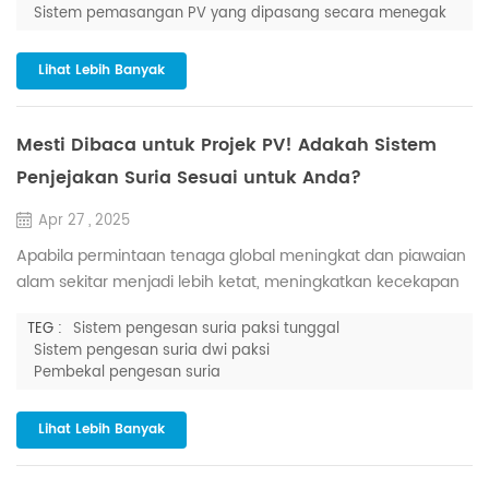
dalam kecekapan penggunaan ruang dan ciri penjanaan
Sistem pemasangan PV yang dipasang secara menegak
kuasa yang unik, pelekap PV menegak semakin mendapat
perhatian. Artikel ini akan menyelidiki kelebihan teknikal dan
Lihat Lebih Banyak
potensi aplikasi siste...
Mesti Dibaca untuk Projek PV! Adakah Sistem
Penjejakan Suria Sesuai untuk Anda?
Apr 27 , 2025
Apabila permintaan tenaga global meningkat dan piawaian
alam sekitar menjadi lebih ketat, meningkatkan kecekapan
penukaran PV adalah penting untuk penggunaan tenaga
TEG :
Sistem pengesan suria paksi tunggal
solar yang meluas. Salah satu faktor paling kritikal yang
Sistem pengesan suria dwi paksi
mempengaruhi kecekapan ini ialah sudut kejadian suria.
Pembekal pengesan suria
Sistem penjejakan solar secara dinamik melaraskan
orientasi modul PV untuk mengoptimumkan tangkapan
Lihat Lebih Banyak
tenaga suria bagi seti...