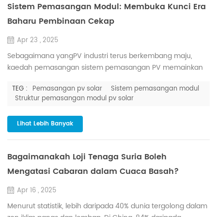
Sistem Pemasangan Modul: Membuka Kunci Era
Baharu Pembinaan Cekap
Apr 23 , 2025
Sebagaimana yangPV industri terus berkembang maju,
kaedah pemasangan sistem pemasangan PV memainkan
peranan penting dalam menentukan kecekapan
TEG :
Pemasangan pv solar
Sistem pemasangan modul
keseluruhan, kos dan penyelenggaraan sesuatu projek. Di
Struktur pemasangan modul pv solar
antara pelbagai pilihan,msistem pemasangan odulsemakin
popular kerana kelebihannya yang berbeza, menjadikannya
Lihat Lebih Banyak
pilihan pilihan untuk banyak projek PV. Mari kita lihat lebih
dekat kebaikanmsistem pemasa...
Bagaimanakah Loji Tenaga Suria Boleh
Mengatasi Cabaran dalam Cuaca Basah?
Apr 16 , 2025
Menurut statistik, lebih daripada 40% dunia tergolong dalam