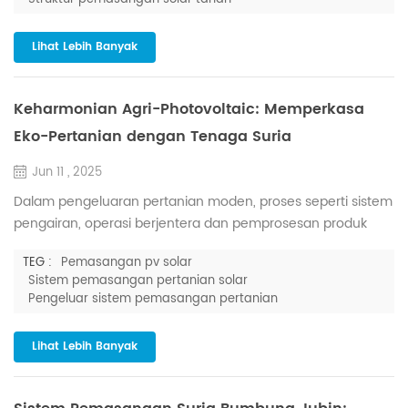
terobosan melalui reka bentuk struktur yang inovatif dan
pengoptimuman kejuruteraan. Pendakap fotovoltaik senget
Lihat Lebih Banyak
biasanya dibuat...
Keharmonian Agri-Photovoltaic: Memperkasa
Eko-Pertanian dengan Tenaga Suria
Jun 11 , 2025
Dalam pengeluaran pertanian moden, proses seperti sistem
pengairan, operasi berjentera dan pemprosesan produk
pertanian semuanya menggunakan sejumlah besar tenaga.
TEG :
Pemasangan pv solar
Berhadapan dengan dua cabaran iaitu peningkatan kos
Sistem pemasangan pertanian solar
tenaga tradisional dan peraturan alam sekitar yang semakin
Pengeluar sistem pemasangan pertanian
ketat, tenaga suria — sumber hijau yang tidak habis-
habisnya — muncul dengan pantas sebagai penyelesaian
Lihat Lebih Banyak
utama kepada cabaran...