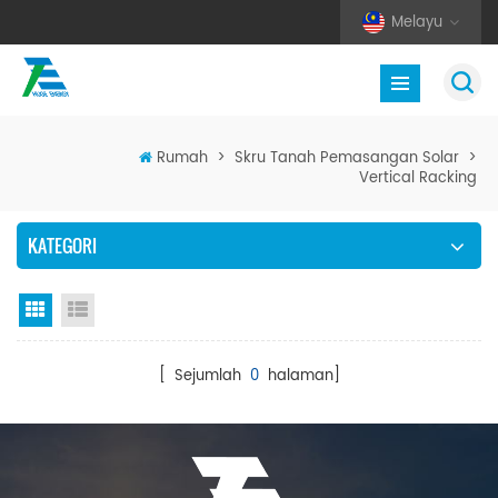
Melayu
Rumah
>
Skru Tanah Pemasangan Solar
>
Vertical Racking
KATEGORI
Paparan grid
Senarai semak
[ Sejumlah
0
halaman]