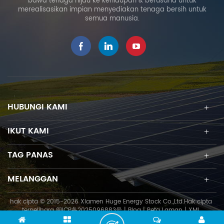
bawa tenaga hijau ke kehidupan & berusaha untuk
merealisasikan impian menyediakan tenaga bersih untuk
semua manusia.
HUBUNGI KAMI
IKUT KAMI
TAG PANAS
MELANGGAN
hak cipta © 2015-2026 Xiamen Huge Energy Stock Co.,Ltd.Hak cipta
terpelihara
闽ICP备2025096883号
|
Blog
|
Peta Laman
|
XML