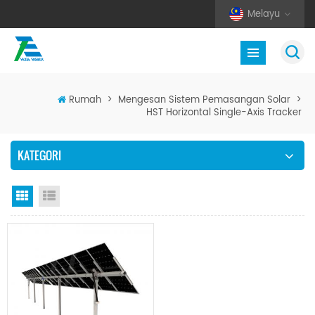
Melayu
Rumah
>
Mengesan Sistem Pemasangan Solar
>
HST Horizontal Single-Axis Tracker
KATEGORI
Paparan grid
Senarai semak