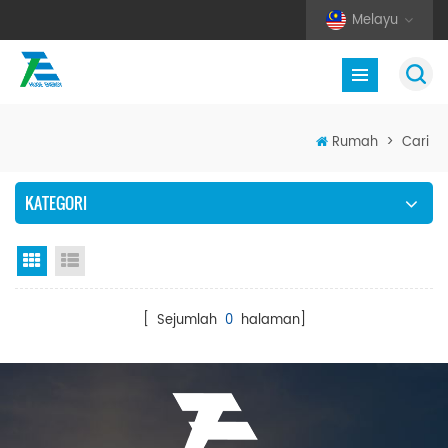
Melayu
Rumah
>
Cari
KATEGORI
Paparan grid
Senarai semak
[ Sejumlah
0
halaman]