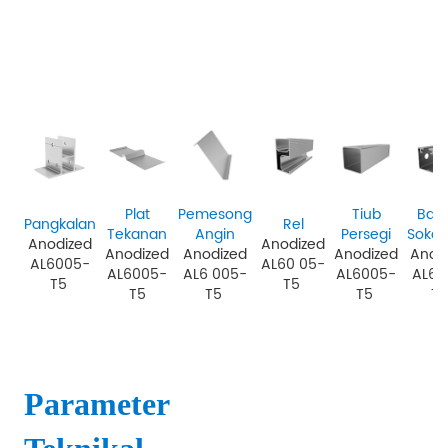
Plat
Pemesong
Tiub
Bat
Pangkalan
Rel
Tekanan
Angin
Persegi
Soko
Anodized
Anodized
Anodized
Anodized
Anodized
Anod
AL6005-
AL60
05-
AL6005-
AL6
005-
AL6005-
AL60
T5
T5
T5
T5
T5
T
Parameter