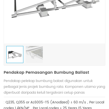
Pendakap Pemasangan Bumbung Ballast
Pendakap pelekap bumbung balast digunakan untuk
pelbagai jenis projek bumbung rata. Komponen utama yang
diperbuat daripada keluli tergalvani celup panas
mempunyai prestasi kekuatan struktur yang baik, kestabilan
:
Q235, Q355 or AL6005-T5 (Anodized)
≤ 60 m/s，Per Local
dan anti-karat, dan serasi dengan modul solar yang
codes
1.4KN/M²，Per Local codes
≥ 25 Years
15 Years