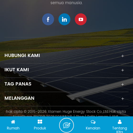
semua manusia.
digunakan sebagai
term durability. Material
kecondongan tetap atau
testing: undergoes
kecondongan boleh
rigorous weather
laras, membenarkan
resistance testing,
pelarasan khusus projek
guaranteeing 25-year
dan mengoptimumkan
service life and 15-year
keluaran kuasa suria.
product warranty.
Reka bentuk pra-
Reinforced structural
HUBUNGI KAMI
pemasangan tinggi yang
design: enhanced
inovatif menghapuskan
connector design
IKUT KAMI
pemotongan dan
ensures strong wind
kimpalan di tapak serta
resistance to provide
membolehkan
added stability. Special
TAG PANAS
pemasangan modul PV
Precaution: serve as a
yang cepat dan mudah.
backup water source for
MELANGGAN
fire extinguishing as an
additional safety
hak cipta © 2015-2026 Xiamen Huge Energy Stock Co.,Ltd.Hak cipta
measure in case of fire.
terpelihara
闽ICP备2025096883号
|
Blog
|
Peta Laman
|
XML
Rumah
Produk
Kenalan
Tentang
Kita