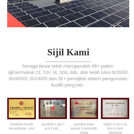
Sijil Kami
Tenaga Besar telah memperoleh 48+ paten
sijil termasuk CE, TUV, UL, SGS, dsb., dan telah lulus ISO9001,
ISO45001, ISO14001 dan 30+ pensijilan sistem pengurusan
kualiti yang lain.
Penilaian Kredit
Syarikat
H
igh
T
Syarikat Solar
Fujian
S
cie
n
ce
Perusahaan
AAA
ech
E
nal
_
Mount
E
berkualiti
dan
G
iant
tinggi
teknologi