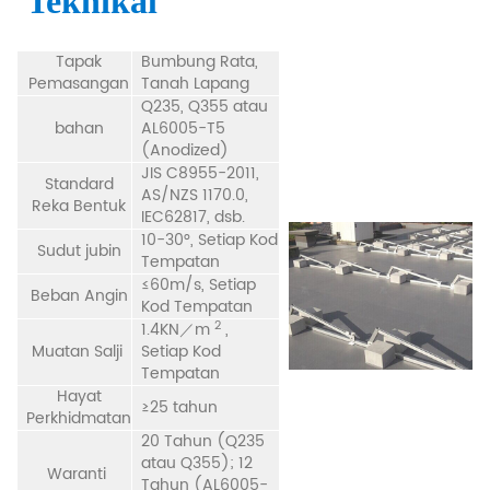
Teknikal
Tapak
Bumbung Rata,
Pemasangan
Tanah Lapang
Q235, Q355 atau
bahan
AL6005-T5
(Anodized)
JIS C8955-2011,
Standard
AS/NZS 1170.0,
Reka Bentuk
IEC62817, dsb.
10-30°, Setiap Kod
Sudut jubin
Tempatan
≤60m/s, Setiap
Beban Angin
Kod Tempatan
2
1.4KN／m
,
Muatan Salji
Setiap Kod
Tempatan
Hayat
≥25 tahun
Perkhidmatan
20 Tahun (Q235
atau Q355); 12
Waranti
Tahun (AL6005-