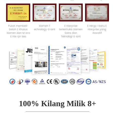
Pusat membeli-
Xiamen
T
E
nterprise
E
nergy
I
baru
E
belah
S
khusus
echnology
G
iant
terkemuka
Xiamen
nterprise
yang
Xiamen
dan
M
icro
Sains
dan
inovatif
E
nte
rpr
ises
Teknologi
G
iant
100% Kilang Milik 8+