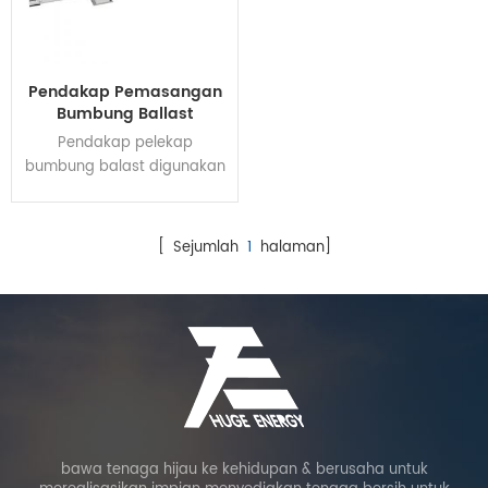
Pendakap Pemasangan
Bumbung Ballast
Pendakap pelekap
bumbung balast digunakan
untuk pelbagai jenis projek
bumbung rata. Komponen
utama yang diperbuat
[ Sejumlah
1
halaman]
daripada keluli tergalvani
celup panas mempunyai
prestasi kekuatan struktur
yang baik, kestabilan dan
anti-karat, dan serasi
dengan modul solar yang
pelbagai. Reka bentuk
struktur yang dipatenkan
menjamin masa
bawa tenaga hijau ke kehidupan & berusaha untuk
pemasangan yang lebih