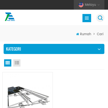
Melayu
Rumah
>
Cari
KATEGORI
Paparan grid
Senarai semak