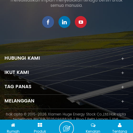
merealisasikan impian menyediakan tenaga bersih untuk
singkat untuk menjimatkan
semua manusia.
kos pembinaan.
HUBUNGI KAMI
IKUT KAMI
TAG PANAS
MELANGGAN
hak cipta © 2015-2026 Xiamen Huge Energy Stock Co.,Ltd.Hak cipta
terpelihara
闽ICP备2025096883号
|
Blog
|
Peta Laman
|
XML
Rumah
Produk
Kenalan
Tentang