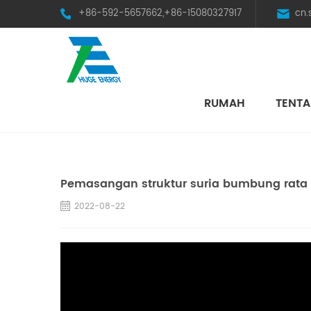
+86-592-5657662,+86-15080327917
cn
RUMAH
TENTA
HST Horizontal Single-Axis Tracker
Pemasangan struktur suria bumbung rata 
2022-08-22