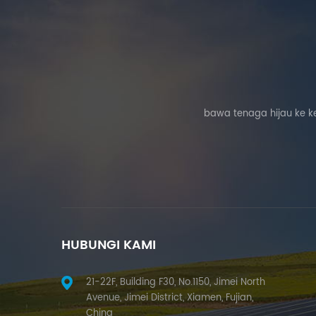
bawa tenaga hijau ke k
HUBUNGI KAMI
21-22F, Building F30, No.1150, Jimei North
Avenue, Jimei District, Xiamen, Fujian,
China