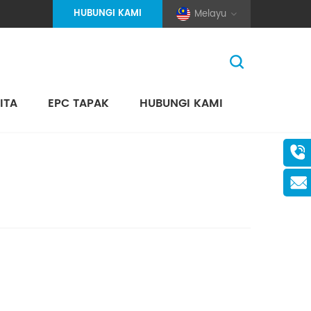
HUBUNGI KAMI
Melayu
ITA
EPC TAPAK
HUBUNGI KAMI
Rumah
>
Projek
>
Antarabangsa
(Pole And Wire) Solar Racking