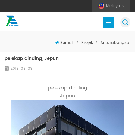
Melayu
Rumah
>
Projek
>
Antarabangsa
pelekap dinding, Jepun
2019-09-09
pelekap dinding
Jepun