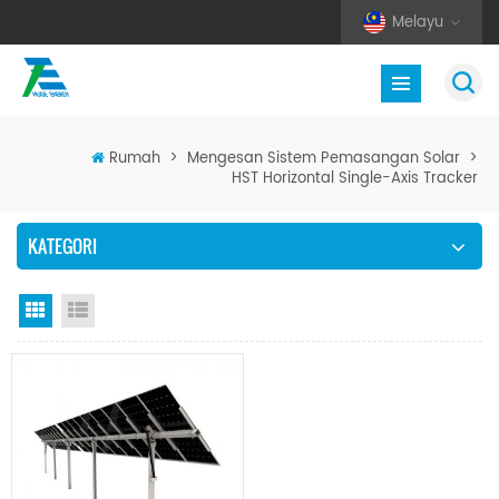
Melayu
Rumah
>
Mengesan Sistem Pemasangan Solar
>
HST Horizontal Single-Axis Tracker
KATEGORI
Paparan grid
Senarai semak