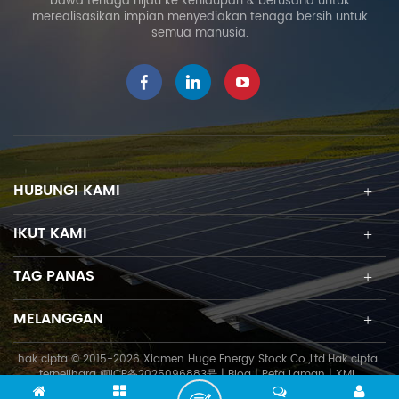
bawa tenaga hijau ke kehidupan & berusaha untuk
merealisasikan impian menyediakan tenaga bersih untuk
semua manusia.
HUBUNGI KAMI
IKUT KAMI
TAG PANAS
MELANGGAN
hak cipta © 2015-2026 Xiamen Huge Energy Stock Co.,Ltd.Hak cipta
terpelihara
闽ICP备2025096883号
|
Blog
|
Peta Laman
|
XML