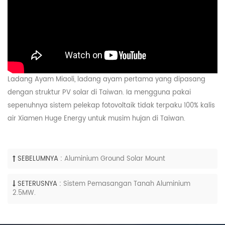
Ladang Ayam Miaoli, ladang ayam pertama yang dipasang
dengan struktur PV solar di Taiwan. Ia mengguna pakai
sepenuhnya sistem pelekap fotovoltaik tidak terpaku 100% kalis
air Xiamen Huge Energy untuk musim hujan di Taiwan.
SEBELUMNYA :
Aluminium Ground Solar Mount
SETERUSNYA :
Sistem Pemasangan Tanah Aluminium
2.5MW.