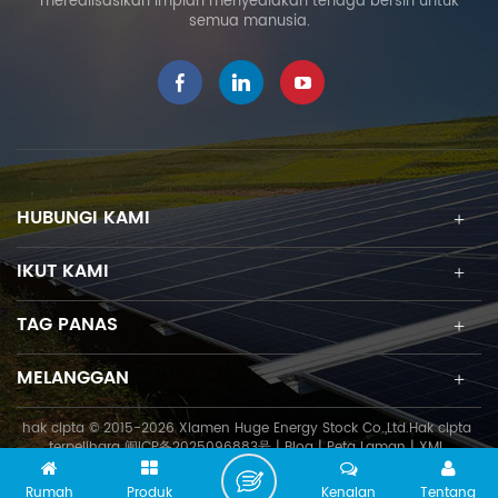
merealisasikan impian menyediakan tenaga bersih untuk
semua manusia.
HUBUNGI KAMI
IKUT KAMI
TAG PANAS
MELANGGAN
hak cipta © 2015-2026 Xiamen Huge Energy Stock Co.,Ltd.Hak cipta
terpelihara
闽ICP备2025096883号
|
Blog
|
Peta Laman
|
XML
Rumah
Produk
Kenalan
Tentang