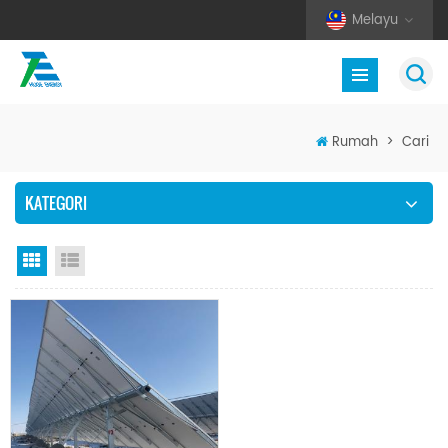
Melayu
Rumah
>
Cari
KATEGORI
Paparan grid
Senarai semak