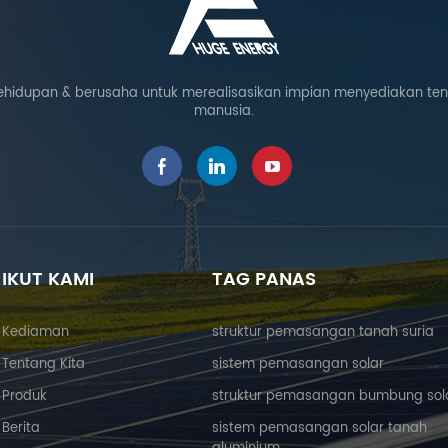
menghadap simetri dan
meningkatkan kecekapan
penjanaan kuasa solar dan
kapasiti pemasangan. Selain itu, ia
ehidupan & berusaha untuk merealisasikan impian menyediakan te
boleh dipasang dengan mudah
manusia.
dan menjimatkan kos.
IKUT KAMI
TAG PANAS
Kediaman
struktur pemasangan tanah suria
Tentang Kita
sistem pemasangan solar
Produk
struktur pemasangan bumbung sol
Berita
sistem pemasangan solar tanah