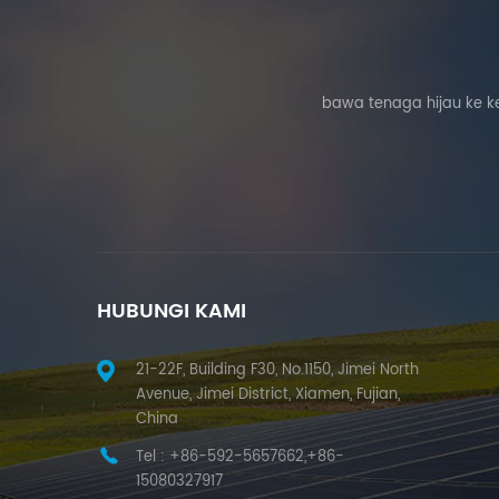
bawa tenaga hijau ke k
HUBUNGI KAMI
21-22F, Building F30, No.1150, Jimei North
Avenue, Jimei District, Xiamen, Fujian,
China
Tel :
+86-592-5657662,+86-
15080327917