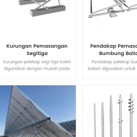
Kurungan Pemasangan
Pendakap Pemas
Segitiga
Bumbung Ball
Kurungan pelekap segi tiga boleh
Pendakap pelekap b
digunakan dengan mudah pada
balast digunakan untuk
bumbung rata yang berbeza atau
jenis projek bumbung
rupa bumi terbuka kerana ia
Komponen utama yang d
mempunyai pilihan sudut
daripada keluli tergalv
kecondongan dan pijakan yang
panas mempunyai pr
berubah-ubah untuk kedua-dua
kekuatan struktur yan
pengapit bumbung dan
kestabilan dan anti-ka
penembusan bumbung. Ketinggian
serasi dengan modul so
boleh digunakan sebagai
pelbagai. Reka bentuk 
kecondongan tetap atau
yang dipatenkan menja
kecondongan boleh laras,
pemasangan yang lebih