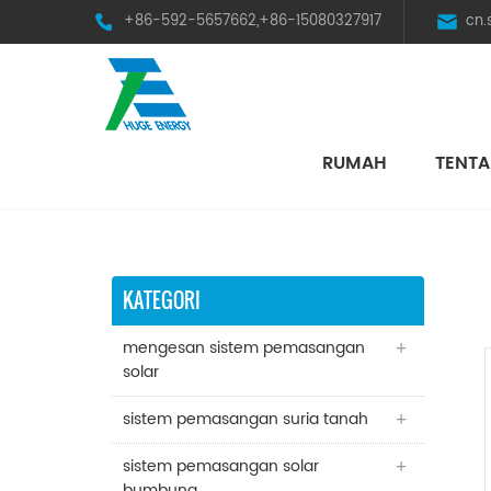
+86-592-5657662,+86-15080327917
cn
RUMAH
TENTA
HST Horizontal Single-Axis Tracker
KATEGORI
mengesan sistem pemasangan
solar
sistem pemasangan suria tanah
sistem pemasangan solar
bumbung