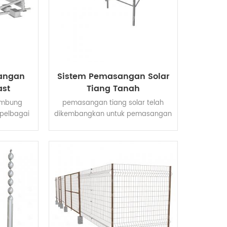
angan
Sistem Pemasangan Solar
ast
Tiang Tanah
umbung
pemasangan tiang solar telah
 pelbagai
dikembangkan untuk pemasangan
 rata.
tiang atas .
iperbuat
ani celup
estasi
g baik,
rat, dan
lar yang
struktur
min masa
 singkat