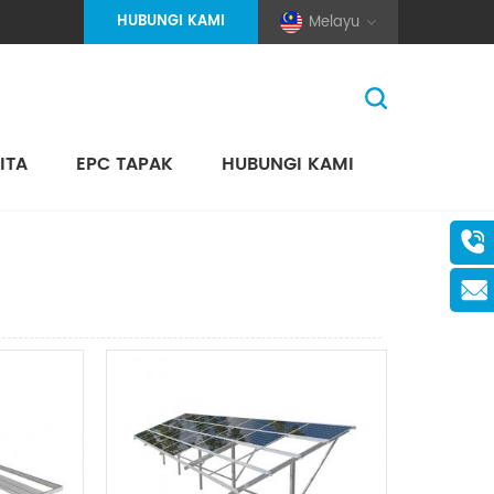
HUBUNGI KAMI
Melayu
ITA
EPC TAPAK
HUBUNGI KAMI
Rumah
>
Produk
(Pole And Wire) Solar Racking