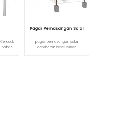
 kos
Pagar Pemasangan Solar
 Cerucuk
pagar pemasangan solar
is bahan
gambaran keseluruhan
, yang
Jangkauan: 2000mm atau
eunggulan
disesuaikan Tinggi: 500-2000mm
erbanding
mesh jarak: 70x150mm atau
al. Reka
100x100mm permukaan rawatan:
 disru ke
Hot-dip tergalvani / lapisan
ggantikan
pelapis Warna: Perak / Hijau /
sas jalur.
Putih / Coklat atau disesuaikan
kru tanah
parameter projek mengapa
 beban.
tenaga besar kebolehpercayaan
kan oleh
tenaga besar adalah pengeluar
ekapan
yang mengkhususkan diri dalam