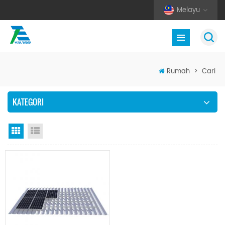
Melayu
Rumah
>
Cari
KATEGORI
Paparan grid
Senarai semak