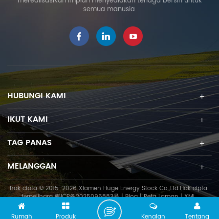
merealisasikan impian menyediakan tenaga bersih untuk
untuk pelbagai jenis zon
semua manusia.
iklim. Pemasangan Suria
Bumbung Logam Trapezoid
Jenis pengapit yang
berbeza ditawarkan untuk
mengikat rusuk trapezoid
yang berbeza. Penyesuaian
juga tersedia. Ciri es
Intergrasi Getah EPDM Kalis
HUBUNGI KAMI
Air Kos-Efektif dan
Pemasangan Cepat Boleh
IKUT KAMI
disesuaikan Kerang
Trapezoid hlm HE-24-JC
TAG PANAS
kereta api 11-R02 Kit
Sambatan R ail HE-15-R6 Kit
MELANGGAN
Pengapit Pertengahan HE-
17-IC19XX Kit Pengapit Akhir
hak cipta © 2015-2026 Xiamen Huge Energy Stock Co.,Ltd.Hak cipta
HE-18-EC35XX Klip
terpelihara
闽ICP备2025096883号
|
Blog
|
Peta Laman
|
XML
Pembumian 26-R12 Lug
Pembumian HE-26-XJ20-D1
Rumah
Produk
Kenalan
Tentang