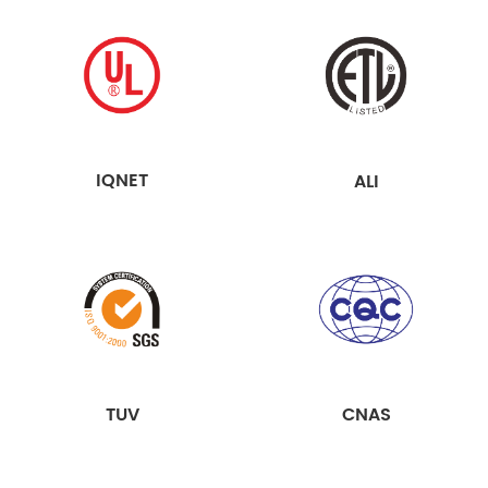
IQNET
ALI
TUV
CNAS