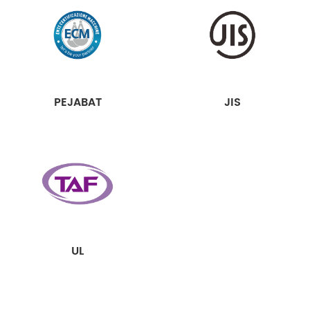
PEJABAT
JIS
UL