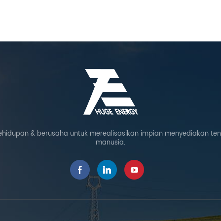
ehidupan & berusaha untuk merealisasikan impian menyediakan te
manusia.