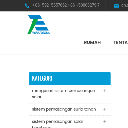
+86-592-5657662,+86-15080327917
cn
RUMAH
TENTA
HST Horizontal Single-Axis Tracker
KATEGORI
mengesan sistem pemasangan
solar
sistem pemasangan suria tanah
sistem pemasangan solar
bumbung