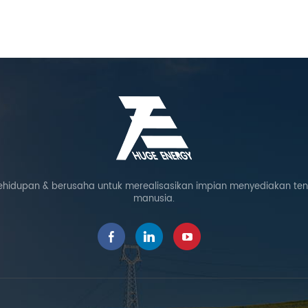
ehidupan & berusaha untuk merealisasikan impian menyediakan te
manusia.