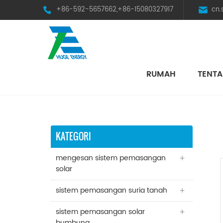
+86-592-5657662,+86-15080327917
cn
RUMAH
TENTA
HST Horizontal Single-Axis Tracker
KATEGORI
mengesan sistem pemasangan
solar
sistem pemasangan suria tanah
sistem pemasangan solar
bumbung