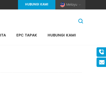
HUBUNGI KAMI
Melayu
ITA
EPC TAPAK
HUBUNGI KAMI
Rumah
>
Cari
(Pole And Wire) Solar Racking