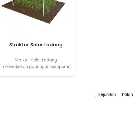
Struktur Solar Ladang
Struktur Solar Ladang
menyediakan gabungan sempurna
untuk penjanaan elektrik dan
penanaman. Rumah hijau
menyediakan kombinasi sempurna
untuk penjanaan elektrik dan
[ Sejumlah
1
hala
penanaman. Petani dengan
sepenuh hati mengeksploitasi
tenaga matahari untuk aktiviti
asas harian seperti pengairan,
pemanasan dan pencahayaan.
Lebihan elektrik boleh dijual