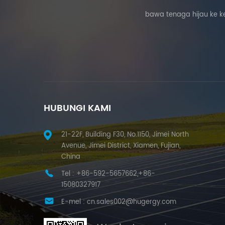
bawa tenaga hijau ke k
HUBUNGI KAMI
21-22F, Building F30, No.1150, Jimei North
Avenue, Jimei District, Xiamen, Fujian,
China
Tel :
+86-592-5657662,+86-
15080327917
E-mel :
cn.sales002@hugergy.com