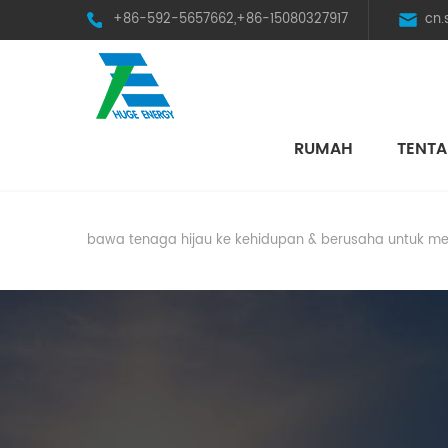
+86-592-5657662,+86-15080327917
cn
RUMAH
TENTA
HST Horizontal Single-Axis Tracker
bawa tenaga hijau ke kehidupan & berusaha untuk me