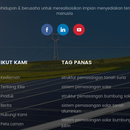
ehidupan & berusaha untuk merealisasikan impian menyediakan te
manusia.
IKUT KAMI
TAG PANAS
Kediaman
struktur pemasangan tanah suria
Tentang Kita
sistem pemasangan solar
Produk
struktur pemasangan bumbung sol
Berita
sistem pemasangan solar tanah
aluminium
Hubungi Kami
sistem pemasangan solar bumbun
Peta Laman
jubin