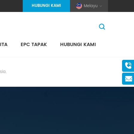
HUBUNGI KAMI
Melayu
ITA
EPC TAPAK
HUBUNGI KAMI
Rumah
>
Bawah
(Pole And Wire) Solar Racking
sia.