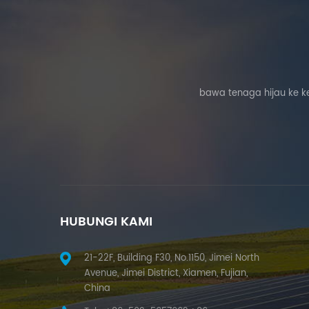
bawa tenaga hijau ke k
HUBUNGI KAMI
21-22F, Building F30, No.1150, Jimei North
Avenue, Jimei District, Xiamen, Fujian,
China