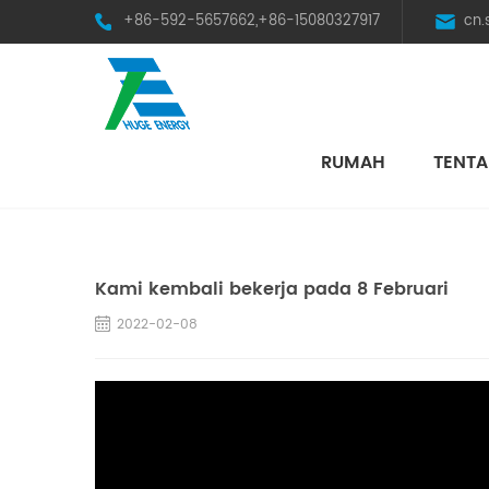
+86-592-5657662,+86-15080327917
cn
RUMAH
TENTA
HST Horizontal Single-Axis Tracker
Kami kembali bekerja pada 8 Februari
2022-02-08