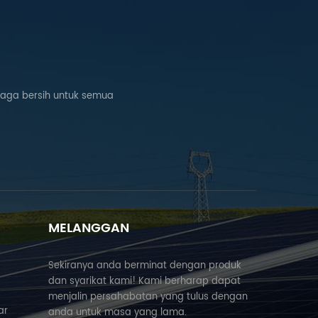
naga bersih untuk semua
MELANGGAN
Sekiranya anda berminat dengan produk
dan syarikat kami! Kami berharap dapat
menjalin persahabatan yang tulus dengan
ar
anda untuk masa yang lama.