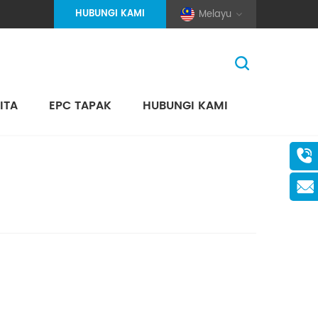
HUBUNGI KAMI
Melayu
ITA
EPC TAPAK
HUBUNGI KAMI
Rumah
>
Video
(Pole And Wire) Solar Racking