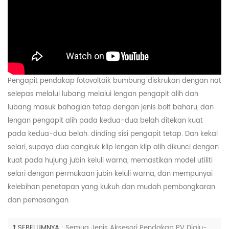
Pengapit pendakap fotovoltaik bumbung diskrukan dengan nat
selepas melalui lubang melalui lengan pengapit alih dan
lubang masuk bahagian tetap dengan jenis bolt baharu, dan
lengan pengapit alih pada kedua-dua belah ditekan kuat
pada kedua-dua belah. dinding sisi pengapit tetap. Dan kekal
selari, supaya dua cangkuk klip lengan klip alih dikunci dengan
kuat pada hujung jubin keluli warna, memastikan model utiliti
selari dengan permukaan jubin keluli warna, dan mempunyai
kelebihan penetapan yang kukuh dan mudah pembongkaran
dan pemasangan.
SEBELUMNYA :
Semua Jenis Aksesori Pendakap PV Dialu-