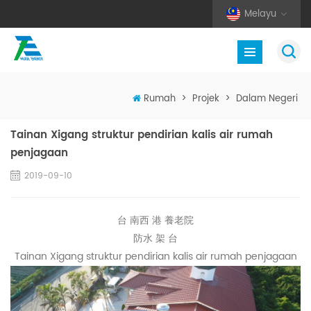
Melayu
Rumah
>
Projek
>
Dalam Negeri
Tainan Xigang struktur pendirian kalis air rumah
penjagaan
2019-09-10
台 南西 港 養老院
防水 架 台
Tainan Xigang struktur pendirian kalis air rumah penjagaan