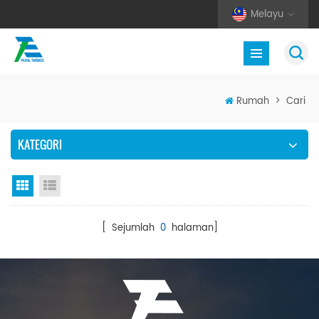
Melayu
Rumah
>
Cari
KATEGORI
Paparan grid
Senarai semak
[ Sejumlah
0
halaman]