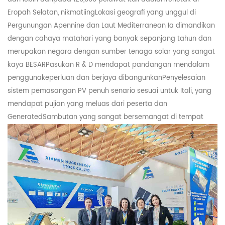
Eropah Selatan, nikmati
ing
Lokasi geografi yang unggul di
Pergunungan Apennine dan Laut Mediterranean Ia dimandikan
dengan cahaya matahari yang banyak sepanjang tahun dan
merupakan negara dengan sumber tenaga solar yang sangat
kaya
BESAR
Pasukan R & D mendapat pandangan mendalam
pengguna
keperluan dan berjaya
dibangunkan
Penyelesaian
sistem pemasangan PV penuh senario sesuai untuk
Itali
, yang
mendapat pujian yang meluas dari peserta dan
Generat
ed
Sambutan yang sangat bersemangat di tempat