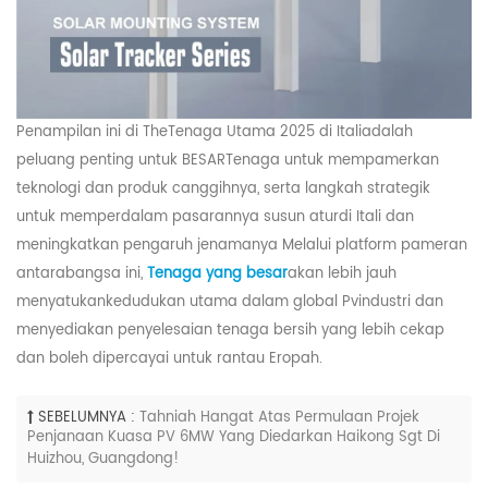
Penampilan ini di
The
Tenaga Utama 2025
di Itali
adalah
peluang penting untuk
BESAR
Tenaga untuk mempamerkan
teknologi dan produk canggihnya, serta langkah strategik
untuk memperdalam pasarannya
susun atur
di Itali dan
meningkatkan pengaruh jenamanya Melalui platform pameran
antarabangsa ini,
Tenaga yang besar
akan lebih jauh
menyatukan
kedudukan utama dalam global
Pv
industri dan
menyediakan penyelesaian tenaga bersih yang lebih cekap
dan boleh dipercayai untuk rantau Eropah.
SEBELUMNYA :
Tahniah Hangat Atas Permulaan Projek
Penjanaan Kuasa PV 6MW Yang Diedarkan Haikong Sgt Di
Huizhou, Guangdong!