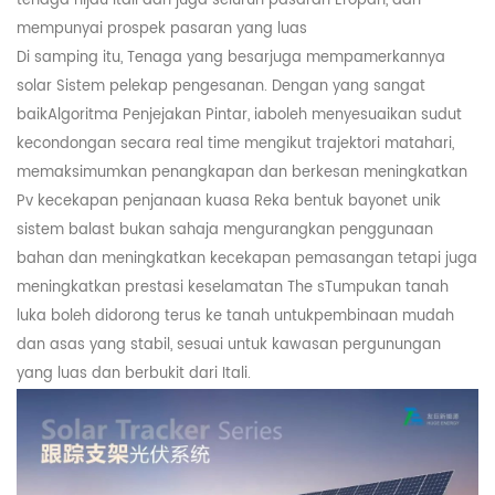
tenaga hijau Itali dan juga seluruh pasaran Eropah, dan
mempunyai prospek pasaran yang luas
Di samping itu,
Tenaga yang besar
juga mempamerkannya
solar
Sistem pelekap pengesanan
.
Dengan yang sangat
baik
Algoritma Penjejakan Pintar
, ia
boleh menyesuaikan sudut
kecondongan secara real time mengikut trajektori matahari
,
memaksimumkan penangkapan dan berkesan
meningkatkan
Pv
kecekapan penjanaan kuasa Reka bentuk bayonet unik
sistem balast bukan sahaja mengurangkan penggunaan
bahan dan meningkatkan kecekapan pemasangan tetapi juga
meningkatkan prestasi keselamatan The
s
Tumpukan tanah
luka boleh didorong terus ke tanah
untuk
pembinaan mudah
dan asas yang stabil, sesuai untuk kawasan pergunungan
yang luas dan berbukit
dari Itali
.