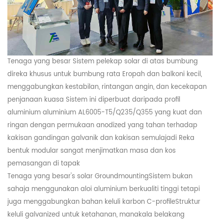
Tenaga yang besar
Sistem pelekap solar di atas bumbung
direka khusus untuk bumbung rata Eropah dan balkoni kecil,
menggabungkan kestabilan, rintangan angin, dan kecekapan
penjanaan kuasa Sistem ini diperbuat daripada profil
aluminium aluminium AL6005-T5/Q235/Q355 yang kuat dan
ringan dengan permukaan anodized yang tahan terhadap
kakisan gandingan galvanik dan kakisan semulajadi Reka
bentuk modular sangat menjimatkan masa dan kos
pemasangan di tapak
Tenaga yang besar
's
solar
Groundmount
ing
Sistem bukan
sahaja menggunakan aloi aluminium berkualiti tinggi tetapi
juga menggabungkan bahan keluli karbon C
-profile
Struktur
keluli galvanized untuk ketahanan, manakala belakang