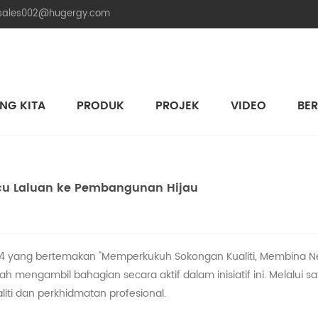
.sales002@hugergy.com
NG KITA
PRODUK
PROJEK
VIDEO
BER
Struktur Pemasangan Solar Bumbung Jubin
Struktur Pemasangan Solar Bumbung Logam
Struktur Pemasangan Solar Bumbung Simen Rata
Aluminum Agri-PV Racking
Flexible 
acu Laluan ke Pembangunan Hijau
024 yang bertemakan "Memperkukuh Sokongan Kualiti, Membina Neg
 mengambil bahagian secara aktif dalam inisiatif ini. Melalui sa
iti dan perkhidmatan profesional.