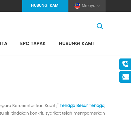
HUBUNGI KAMI
Melayu
ITA
EPC TAPAK
HUBUNGI KAMI
Rumah
>
Berita
>
Berita Syarikat
(Pole And Wire) Solar Racking
ara Berorientasikan Kualiti,"
Tenaga Besar
Tenaga
,
tu siri tindakan konkrit, syarikat telah mempamerkan