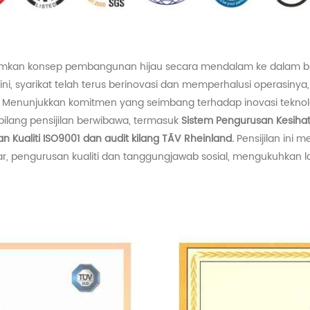
an konsep pembangunan hijau secara mendalam ke dalam buday
ini, syarikat telah terus berinovasi dan memperhalusi operasin
f. Menunjukkan komitmen yang seimbang terhadap inovasi tekn
ilang pensijilan berwibawa, termasuk
Sistem Pengurusan Kesiha
 Kualiti ISO9001 dan audit kilang TÃV Rheinland.
Pensijilan ini 
ar, pengurusan kualiti dan tanggungjawab sosial, mengukuhka