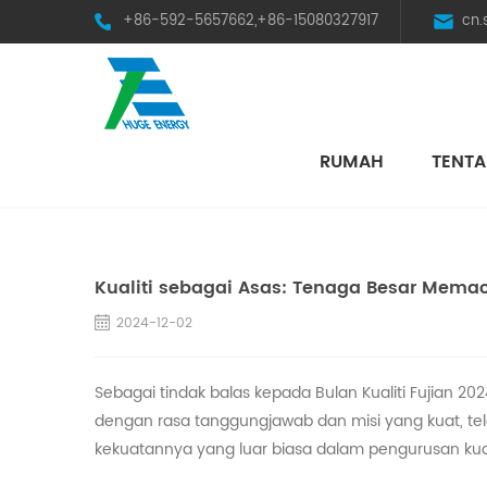
+86-592-5657662,+86-15080327917
cn
RUMAH
TENTA
HST Horizontal Single-Axis Tracker
Kualiti sebagai Asas: Tenaga Besar Mem
2024-12-02
Sebagai tindak balas kepada Bulan Kualiti Fujian 2
dengan rasa tanggungjawab dan misi yang kuat, telah
kekuatannya yang luar biasa dalam pengurusan kual