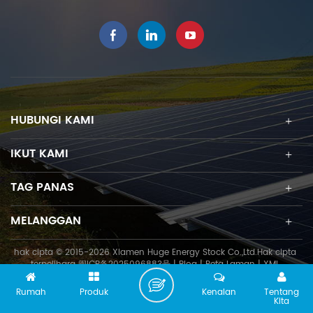
HUBUNGI KAMI
IKUT KAMI
TAG PANAS
MELANGGAN
hak cipta © 2015-2026 Xiamen Huge Energy Stock Co.,Ltd.Hak cipta
terpelihara
闽ICP备2025096883号
|
Blog
|
Peta Laman
|
XML
Rumah
Produk
Kenalan
Tentang
Kita