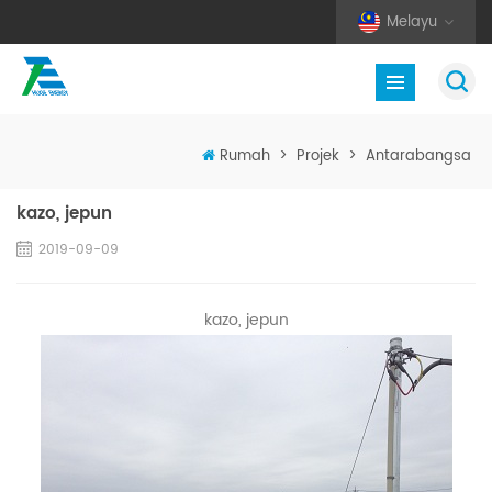
Melayu
Rumah
>
Projek
>
Antarabangsa
kazo, jepun
2019-09-09
kazo, jepun