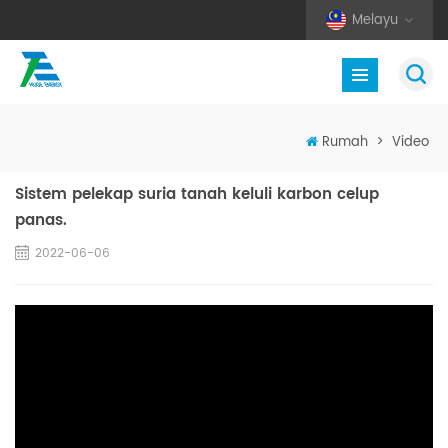
Melayu
Rumah
>
Video
Sistem pelekap suria tanah keluli karbon celup
panas.
2022-06-06