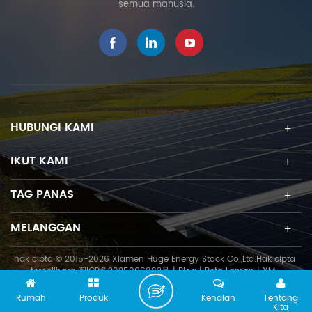
semua manusia.
HUBUNGI KAMI
IKUT KAMI
TAG PANAS
MELANGGAN
hak cipta © 2015-2026 Xiamen Huge Energy Stock Co.,Ltd.Hak cipta
terpelihara
闽ICP备2025096883号
|
Blog
|
Peta Laman
|
XML
Rumah
Produk
Kenalan
Tentang
Kita