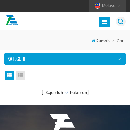
Melayu
Rumah
>
Cari
KATEGORI
Paparan grid
Senarai semak
[ Sejumlah
0
halaman]