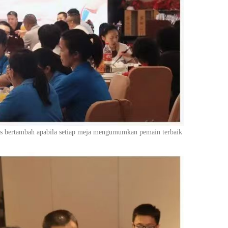
s bertambah apabila setiap meja mengumumkan pemain terbaik