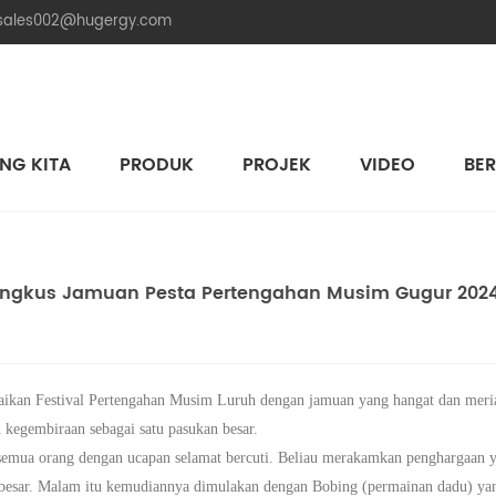
.sales002@hugergy.com
NG KITA
PRODUK
PROJEK
VIDEO
BER
Struktur Pemasangan Solar Bumbung Jubin
Struktur Pemasangan Solar Bumbung Logam
Struktur Pemasangan Solar Bumbung Simen Rata
Aluminum Agri-PV Racking
Flexible 
ngkus Jamuan Pesta Pertengahan Musim Gugur 2024
ikan Festival Pertengahan Musim Luruh dengan jamuan yang hangat dan meria
 kegembiraan sebagai satu pasukan besar.
mua orang dengan ucapan selamat bercuti. Beliau merakamkan penghargaan ya
besar.
Malam itu kemudiannya dimulakan dengan Bobing (permainan dadu) yang