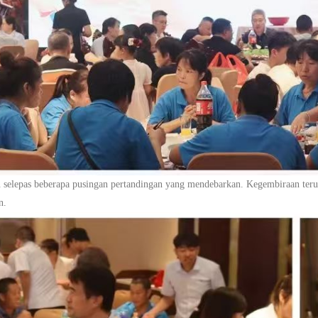
n selepas beberapa pusingan pertandingan yang mendebarkan.
Kegembiraan teru
n.