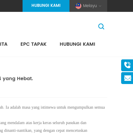
HUBUNGI KAMI
Melayu
ITA
EPC TAPAK
HUBUNGI KAMI
Rumah
>
Berita
>
Berita Syarikat
(Pole And Wire) Solar Racking
 yang Hebat.
h. Ia adalah masa yang istimewa
untuk
mengumpulkan semua
ng mendalam atas kerja keras seluruh pasukan dan
 dinanti-nantikan, yang dengan cepat mencetuskan