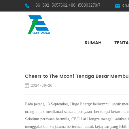
+86-592-5657662,+86-15080327917
cn
RUMAH
TENTA
HST Horizontal Single-Axis Tracker
Cheers to The Moon! Tenaga Besar Membu
2024-09-20
Pada petang 13 September, Huge Energy berkumpul untuk mera
orang untuk menikmati suasana perayaan, berkongsi ketawa dan
Sebelum perayaan bermula, CEO Lai Hongze mengalu-alukan se
menggalakkan kerjasama berterusan untuk kejayaan yang lebih 