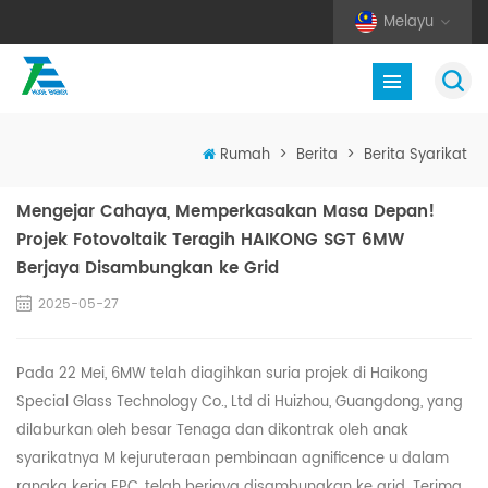
Melayu
Rumah
>
Berita
>
Berita Syarikat
Mengejar Cahaya, Memperkasakan Masa Depan!
Projek Fotovoltaik Teragih HAIKONG SGT 6MW
Berjaya Disambungkan ke Grid
2025-05-27
Pada 22 Mei, 6MW telah diagihkan
suria
projek di Haikong
Special Glass Technology Co., Ltd di Huizhou, Guangdong, yang
dilaburkan oleh
besar
Tenaga dan dikontrak oleh anak
syarikatnya M
kejuruteraan pembinaan agnificence
u
dalam
rangka kerja EPC, telah berjaya disambungkan ke grid. Terima