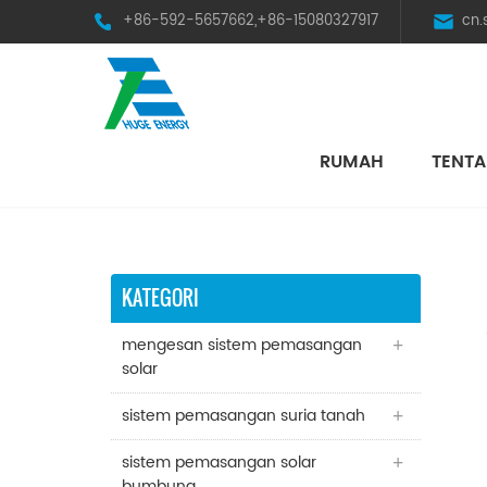
+86-592-5657662,+86-15080327917
cn
RUMAH
TENTA
HST Horizontal Single-Axis Tracker
KATEGORI
mengesan sistem pemasangan
solar
sistem pemasangan suria tanah
sistem pemasangan solar
bumbung