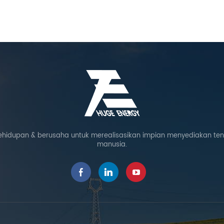
ehidupan & berusaha untuk merealisasikan impian menyediakan te
manusia.