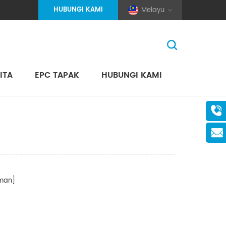
HUBUNGI KAMI
Melayu
ITA
EPC TAPAK
HUBUNGI KAMI
Rumah
>
Cari
(Pole And Wire) Solar Racking
man]