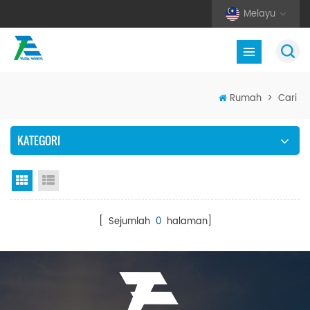
Melayu
Rumah
>
Cari
KATEGORI
Paparan grid
Senarai semak
[ Sejumlah
0
halaman]