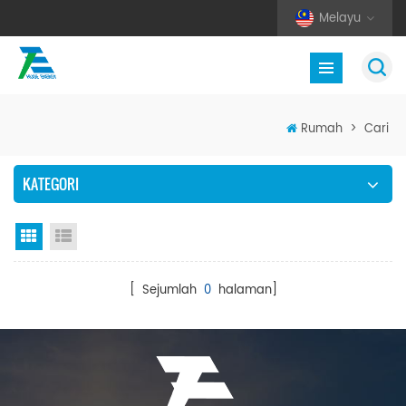
Melayu
Rumah
>
Cari
KATEGORI
Paparan grid
Senarai semak
[ Sejumlah
0
halaman]