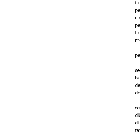
fo
pe
ri
pe
te
me
pe
se
bu
de
de
se
di
di
te