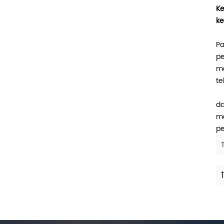
Ke
ke
Pa
pe
me
te
da
me
pe