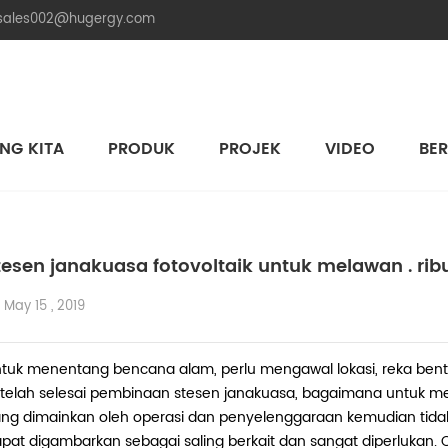
.sales002@hugergy.com
NG KITA
PRODUK
PROJEK
VIDEO
BER
Struktur Pemasangan Solar Bumbung Jubin
Struktur Pemasangan Solar Bumbung Logam
Struktur Pemasangan Solar Bumbung Simen Rata
Aluminum Agri-PV Racking
Flexible 
tesen janakuasa fotovoltaik untuk melawan . rib
May 15 , 2019
tuk menentang bencana alam, perlu mengawal lokasi, reka bent
telah selesai pembinaan stesen janakuasa, bagaimana untuk 
ng dimainkan oleh operasi dan penyelenggaraan kemudian tida
pat digambarkan sebagai saling berkait dan sangat diperlukan. 