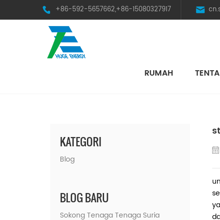
+86-592-5657662,+86-15080327917
cn
RUMAH
TENTA
HST Horizontal Single-Axis Tracker
s
KATEGORI
Blog
un
se
BLOG BARU
ya
Sokong Tenaga Tenaga Suria
da