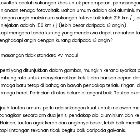
tovoltaik adalah sokongan khas untuk penempatan, pemasanga
njanaan tenaga fotovoltaik. Bahan umum adalah aloi aluminium, ke
ntangan angin maksimum sokongan fotovoltaik ialah 216 km / j
njejakan adalah 150 km / j (lebih besar daripada 13 angin).
tapi mengapa tanda kurung yang mendakwa dapat menahan taufa
nghadapi angin dengan kurang daripada 13 angin?
masangan tidak standard PV modul
perti yang ditunjukkan dalam gambar, mungkin kerana syarika
mbung rata untuk menyelamatkan keluli, dan barisan depan dan
rmaga batu tetap di bahagian bawah pendakap terlalu ringan, d
rmaga berat. Perincian di atas belum ditangani baik. Taufan aka
jauh taufan umum, perlu ada sokongan kuat untuk melawan mela
bahagikan secara am dua jenis, pendakap aloi aluminium dan kelu
 Hainan, taufan agak kerap dan anginnya besar, lebih baik memil
tapi rintangan tekanan tidak begitu baik daripada galvanis.