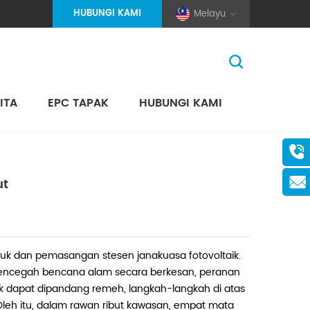
HUBUNGI KAMI
Melayu
ITA
EPC TAPAK
HUBUNGI KAMI
Rumah
>
Blog
(Pole And Wire) Solar Racking
ut
uk dan pemasangan stesen janakuasa fotovoltaik.
mencegah bencana alam secara berkesan, peranan
k dapat dipandang remeh, langkah-langkah di atas
Oleh itu, dalam rawan ribut kawasan, empat mata