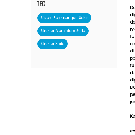
TEG
Da
di
Sistem Pemasangan Solar
de
me
Struktur Aluminium Suria
fo
ri
Struktur Suria
di
pa
fu
de
di
Da
pe
ja
Ke
se