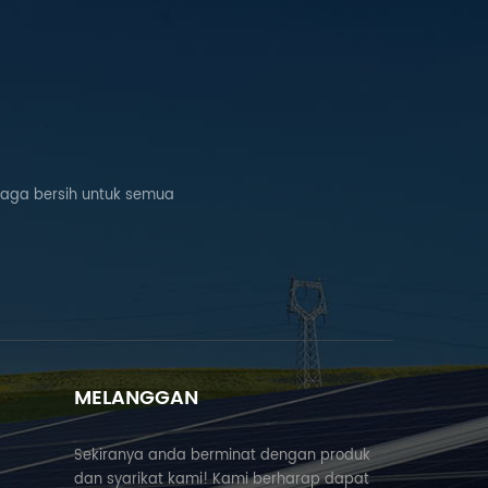
naga bersih untuk semua
MELANGGAN
Sekiranya anda berminat dengan produk
dan syarikat kami! Kami berharap dapat