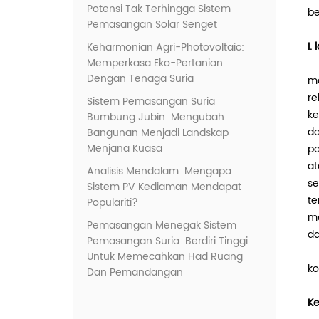
Potensi Tak Terhingga Sistem
be
Pemasangan Solar Senget
I.
Keharmonian Agri-Photovoltaic:
Memperkasa Eko-Pertanian
Dengan Tenaga Suria
ma
re
Sistem Pemasangan Suria
ke
Bumbung Jubin: Mengubah
da
Bangunan Menjadi Landskap
Menjana Kuasa
pa
at
Analisis Mendalam: Mengapa
se
Sistem PV Kediaman Mendapat
te
Populariti?
me
Pemasangan Menegak Sistem
da
Pemasangan Suria: Berdiri Tinggi
Untuk Memecahkan Had Ruang
k
Dan Pemandangan
Ke