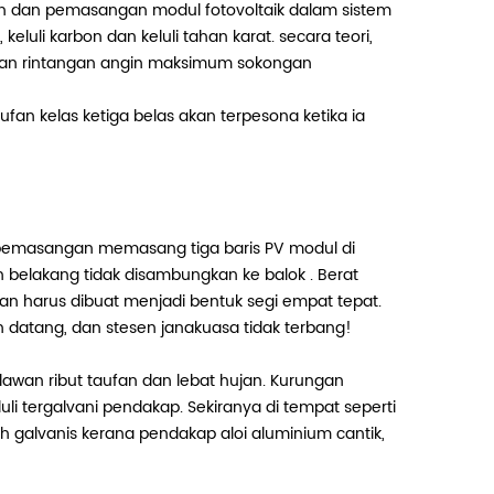
n dan pemasangan modul fotovoltaik dalam sistem
luli karbon dan keluli tahan karat. secara teori,
, dan rintangan angin maksimum sokongan
n kelas ketiga belas akan terpesona ketika ia
t pemasangan memasang tiga baris PV modul di
 belakang tidak disambungkan ke balok . Berat
an harus dibuat menjadi bentuk segi empat tepat.
n datang, dan stesen janakuasa tidak terbang!
wan ribut taufan dan lebat hujan. Kurungan
li tergalvani pendakap. Sekiranya di tempat seperti
ih galvanis kerana pendakap aloi aluminium cantik,