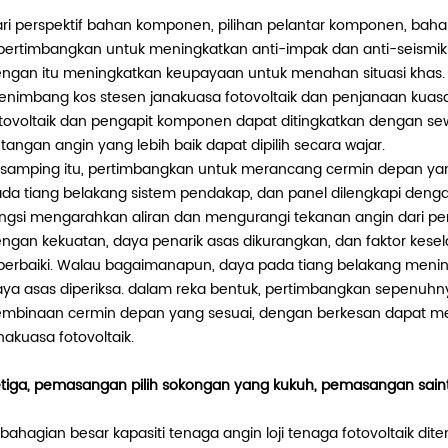
ri perspektif bahan komponen, pilihan pelantar komponen, bah
pertimbangkan untuk meningkatkan anti-impak dan anti-seismik s
ngan itu meningkatkan keupayaan untuk menahan situasi khas. Dar
nimbang kos stesen janakuasa fotovoltaik dan penjanaan kuasa
tovoltaik dan pengapit komponen dapat ditingkatkan dengan 
ntangan angin yang lebih baik dapat dipilih secara wajar.
 samping itu, pertimbangkan untuk merancang cermin depan yan
da tiang belakang sistem pendakap, dan panel dilengkapi deng
ngsi mengarahkan aliran dan mengurangi tekanan angin dari p
ngan kekuatan, daya penarik asas dikurangkan, dan faktor kesel
perbaiki. Walau bagaimanapun, daya pada tiang belakang menin
ya asas diperiksa. dalam reka bentuk, pertimbangkan sepenuhn
mbinaan cermin depan yang sesuai, dengan berkesan dapat m
nakuasa fotovoltaik.
tiga, pemasangan pilih sokongan yang kukuh, pemasangan sain
bahagian besar kapasiti tenaga angin loji tenaga fotovoltaik dit