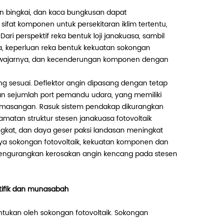
an bingkai, dan kaca bungkusan dapat
ifat komponen untuk persekitaran iklim tertentu,
i perspektif reka bentuk loji janakuasa, sambil
, keperluan reka bentuk kekuatan sokongan
sewajarnya, dan kecenderungan komponen dengan
g sesuai. Deflektor angin dipasang dengan tetap
an sejumlah port pemandu udara, yang memiliki
emasangan. Rasuk sistem pendakap dikurangkan
amatan struktur stesen janakuasa fotovoltaik
gkat, dan daya geser paksi landasan meningkat
ya sokongan fotovoltaik, kekuatan komponen dan
engurangkan kerosakan angin kencang pada stesen
tifik dan munasabah
entukan oleh sokongan fotovoltaik. Sokongan