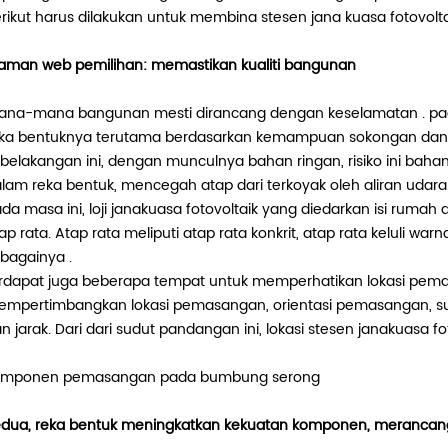
rikut harus dilakukan untuk membina stesen jana kuasa fotovolt
 laman web pemilihan: memastikan kualiti bangunan
na-mana bangunan mesti dirancang dengan keselamatan . pada 
ka bentuknya terutama berdasarkan kemampuan sokongan dan 
belakangan ini, dengan munculnya bahan ringan, risiko ini baha
lam reka bentuk, mencegah atap dari terkoyak oleh aliran udara
da masa ini, loji janakuasa fotovoltaik yang diedarkan isi r
ap rata. Atap rata meliputi atap rata konkrit, atap rata keluli wa
bagainya .
rdapat juga beberapa tempat untuk memperhatikan lokasi pemas
mpertimbangkan lokasi pemasangan, orientasi pemasangan, s
n jarak. Dari dari sudut pandangan ini, lokasi stesen janakuasa fot
omponen pemasangan pada bumbung serong
dua, reka bentuk meningkatkan kekuatan komponen, merancan