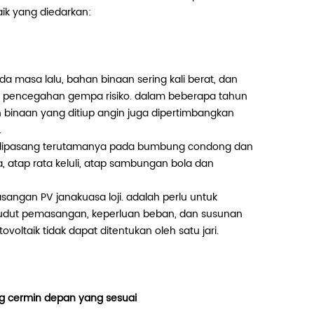
aik yang diedarkan:
masa lalu, bahan binaan sering kali berat, dan
pencegahan gempa risiko. dalam beberapa tahun
n binaan yang ditiup angin juga dipertimbangkan
.
umah dipasang terutamanya pada bumbung condong dan
rna, atap rata keluli, atap sambungan bola dan
angan PV janakuasa loji. adalah perlu untuk
udut pemasangan, keperluan beban, dan susunan
ovoltaik tidak dapat ditentukan oleh satu jari.
g cermin depan yang sesuai