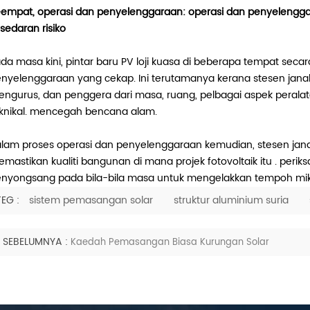
empat, operasi dan penyelenggaraan: operasi dan penyelengg
sedaran risiko
da masa kini, pintar baru PV loji kuasa di beberapa tempat se
nyelenggaraan yang cekap. Ini terutamanya kerana stesen jana
ngurus, dan penggera dari masa, ruang, pelbagai aspek peralat
knikal. mencegah bencana alam.
lam proses operasi dan penyelenggaraan kemudian, stesen janak
mastikan kualiti bangunan di mana projek fotovoltaik itu . perik
nyongsang pada bila-bila masa untuk mengelakkan tempoh mik
TEG :
sistem pemasangan solar
struktur aluminium suria
SEBELUMNYA :
Kaedah Pemasangan Biasa Kurungan Solar