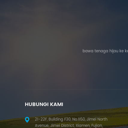
bawa tenaga hijau ke k
HUBUNGI KAMI
21-22F, Building F30, No.1150, Jimei North
Avenue, Jimei District, Xiamen, Fujian,