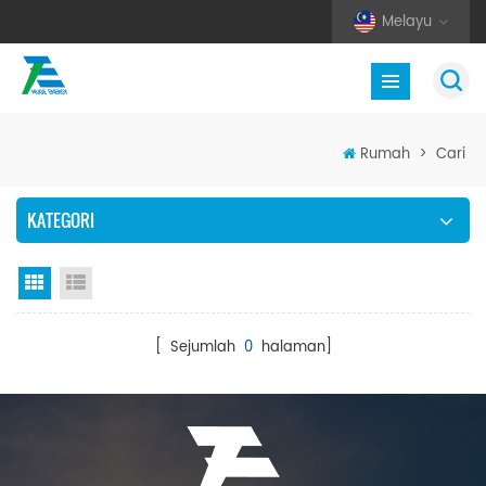
Melayu
Rumah
>
Cari
KATEGORI
Paparan grid
Senarai semak
[ Sejumlah
0
halaman]