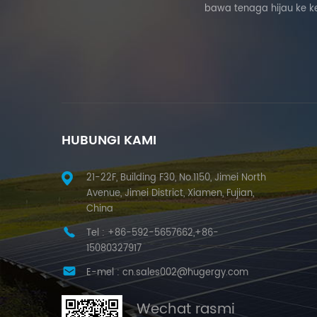
bawa tenaga hijau ke k
HUBUNGI KAMI
21-22F, Building F30, No.1150, Jimei North
Avenue, Jimei District, Xiamen, Fujian,
China
Tel :
+86-592-5657662,+86-
15080327917
E-mel :
cn.sales002@hugergy.com
Wechat rasmi