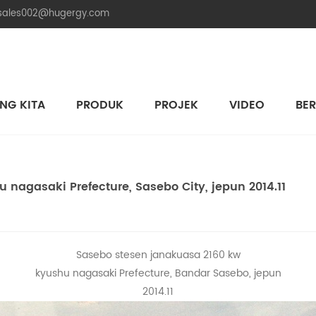
.sales002@hugergy.com
NG KITA
PRODUK
PROJEK
VIDEO
BER
Struktur Pemasangan Solar Bumbung Jubin
Struktur Pemasangan Solar Bumbung Logam
Struktur Pemasangan Solar Bumbung Simen Rata
Aluminum Agri-PV Racking
Flexible 
nagasaki Prefecture, Sasebo City, jepun 2014.11
Sasebo stesen janakuasa 2160 kw
kyushu nagasaki Prefecture, Bandar Sasebo, jepun
2014.11