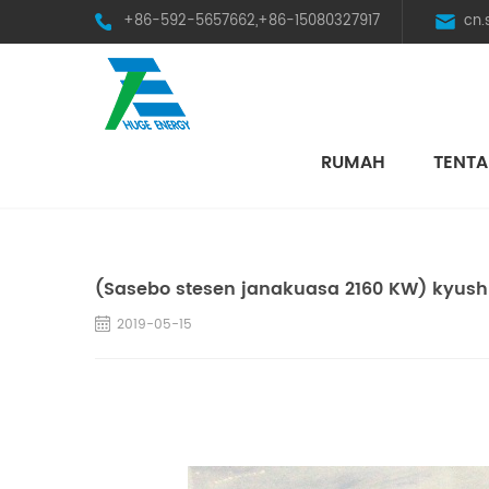
+86-592-5657662,+86-15080327917
cn
RUMAH
TENTA
HST Horizontal Single-Axis Tracker
(Sasebo stesen janakuasa 2160 KW) kyushu 
2019-05-15