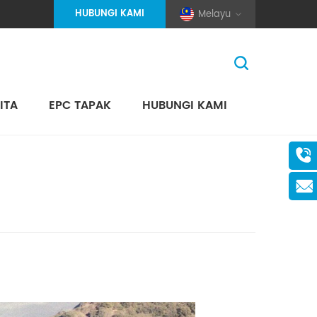
HUBUNGI KAMI
Melayu
ITA
EPC TAPAK
HUBUNGI KAMI
Rumah
>
Projek
>
Antarabangsa
(Pole And Wire) Solar Racking