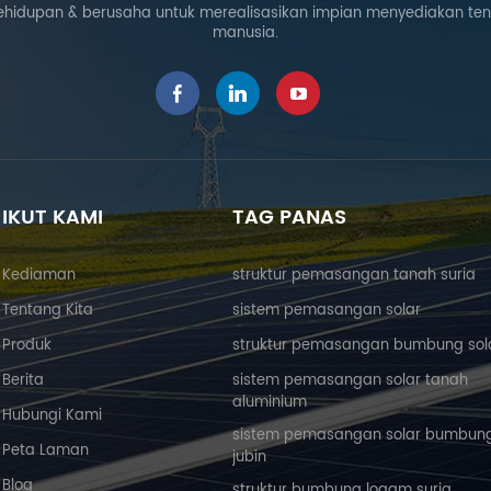
ehidupan & berusaha untuk merealisasikan impian menyediakan te
manusia.
IKUT KAMI
TAG PANAS
Kediaman
struktur pemasangan tanah suria
Tentang Kita
sistem pemasangan solar
Produk
struktur pemasangan bumbung sol
Berita
sistem pemasangan solar tanah
aluminium
Hubungi Kami
sistem pemasangan solar bumbun
Peta Laman
jubin
Blog
struktur bumbung logam suria